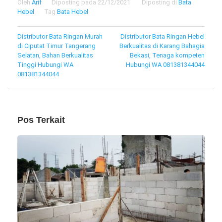
Oleh
Arif
Diposting pada
22/12/2021
Diposting di
Bata
Hebel
Tag
Bata Hebel
Navigasi
Distributor Bata Ringan Murah
Distributor Bata Ringan Hebel
di Ciputat Timur Tangerang
Berkualitas di Karang Bahagia
pos
Selatan, Bahan Berkualitas
Bekasi, Tenaga kompeten
Tinggi Hubungi WA
Hubungi WA 081381344044
081381344044
Pos Terkait