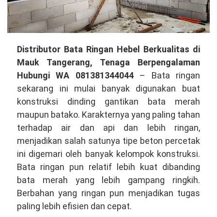
Distributor
Distributor Bata Ringan Hebel Berkualitas di
Bata
Mauk Tangerang, Tenaga Berpengalaman
Ringan
Hubungi WA 081381344044
– Bata ringan
Hebel
sekarang ini mulai banyak digunakan buat
Berkualitas
konstruksi dinding gantikan bata merah
di
maupun batako. Karakternya yang paling tahan
Mauk
terhadap air dan api dan lebih ringan,
Tangerang,
menjadikan salah satunya tipe beton percetak
Tenaga
ini digemari oleh banyak kelompok konstruksi.
Profesional
Bata ringan pun relatif lebih kuat dibanding
Hubungi
bata merah yang lebih gampang ringkih.
WA
Berbahan yang ringan pun menjadikan tugas
081381344044
paling lebih efisien dan cepat.