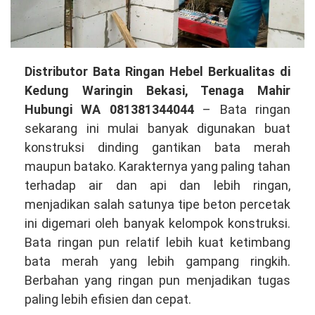
Distributor
Distributor Bata Ringan Hebel Berkualitas di
Bata
Kedung Waringin Bekasi, Tenaga Mahir
Ringan
Hubungi WA 081381344044
– Bata ringan
Hebel
sekarang ini mulai banyak digunakan buat
Berkualitas
konstruksi dinding gantikan bata merah
di
maupun batako. Karakternya yang paling tahan
Kedung
terhadap air dan api dan lebih ringan,
Waringin
menjadikan salah satunya tipe beton percetak
Bekasi,
ini digemari oleh banyak kelompok konstruksi.
Tenaga
Bata ringan pun relatif lebih kuat ketimbang
Profesional
bata merah yang lebih gampang ringkih.
Hubungi
Berbahan yang ringan pun menjadikan tugas
WA
paling lebih efisien dan cepat.