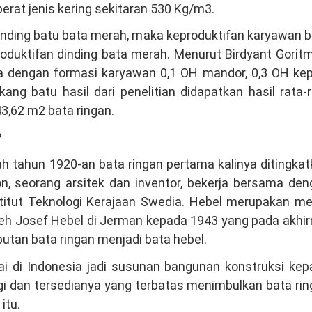
erat jenis kering sekitaran 530 Kg/m3.
banding batu bata merah, maka keproduktifan karyawan 
roduktifan dinding bata merah. Menurut Birdyant Gorit
a dengan formasi karyawan 0,1 OH mandor, 0,3 OH kep
ng batu hasil dari penelitian didapatkan hasil rata-
3,62 m2 bata ringan.
?
h tahun 1920-an bata ringan pertama kalinya ditingka
on, seorang arsitek dan inventor, bekerja bersama de
stitut Teknologi Kerajaan Swedia. Hebel merupakan me
oleh Josef Hebel di Jerman kepada 1943 yang pada akhi
utan bata ringan menjadi bata hebel.
ai di Indonesia jadi susunan bangunan konstruksi kep
i dan tersedianya yang terbatas menimbulkan bata ri
itu.