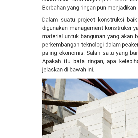
di
Berbahan yang ringan pun menjadikan tu
Jawa
Dalam suatu project konstruksi bai
Barat,
digunakan management konstruksi yang
Tenaga
material untuk bangunan yang akan be
kompeten
perkembangan teknologi dalam peaker
Hubungi
paling ekonomis. Salah satu yang ban
WA
Apakah itu bata ringan, apa keleb
081381344044
jelaskan di bawah ini.