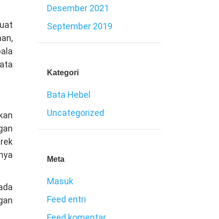
Desember 2021
buat
September 2019
man,
ala
rata
Kategori
Bata Hebel
Uncategorized
tkan
ngan
rek
rnya
Meta
Masuk
ada
Feed entri
ngan
Feed komentar