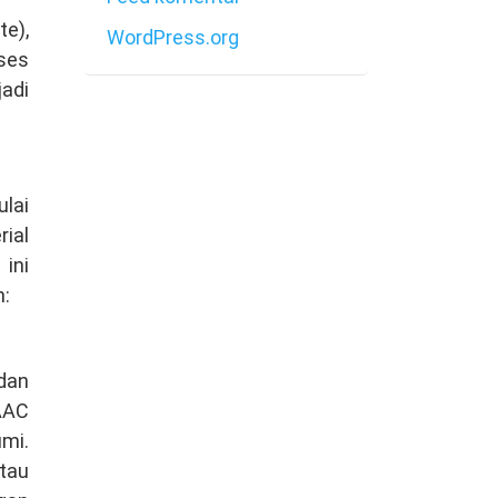
te),
WordPress.org
ses
jadi
lai
ial
ini
h:
dan
AAC
mi.
tau