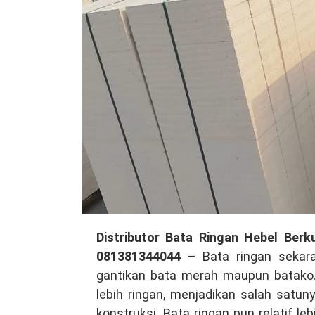
Distributor
Distributor Bata Ringan Hebel Berk
Bata
081381344044
– Bata ringan sekara
Ringan
gantikan bata merah maupun batako. 
Hebel
lebih ringan, menjadikan salah satun
Berkualitas
konstruksi. Bata ringan pun relatif l