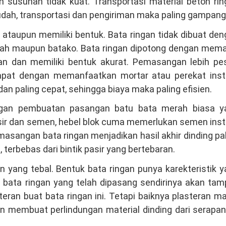
susunan tidak kuat. Transportasi material beton rin
udah, transportasi dan pengiriman maka paling gampang
 ataupun memiliki bentuk. Bata ringan tidak dibuat de
erah maupun batako. Bata ringan dipotong dengan mema
n dan memiliki bentuk akurat. Pemasangan lebih pes
pat dengan memanfaatkan mortar atau perekat inst
 paling cepat, sehingga biaya maka paling efisien.
engan pembuatan pasangan batu bata merah biasa y
sir dan semen, hebel blok cuma memerlukan semen inst
emasangan bata ringan menjadikan hasil akhir dinding pa
terbebas dari bintik pasir yang bertebaran.
an yang tebal. Bentuk bata ringan punya karekteristik 
n bata ringan yang telah dipasang sendirinya akan ta
steran buat bata ringan ini. Tetapi baiknya plasteran m
 membuat perlindungan material dinding dari serapan 