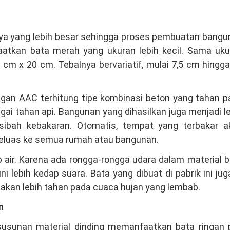
nya yang lebih besar sehingga proses pembuatan bangu
atkan bata merah yang ukuran lebih kecil. Sama uku
0 cm x 20 cm. Tebalnya bervariatif, mulai 7,5 cm hingg
ingan AAC terhitung tipe kombinasi beton yang tahan 
gai tahan api. Bangunan yang dihasilkan juga menjadi l
usibah kebakaran. Otomatis, tempat yang terbakar a
eluas ke semua rumah atau bangunan.
 air. Karena ada rongga-rongga udara dalam material 
i lebih kedap suara. Bata yang dibuat di pabrik ini jug
h akan lebih tahan pada cuaca hujan yang lembab.
n
 susunan material dinding memanfaatkan bata ringan 