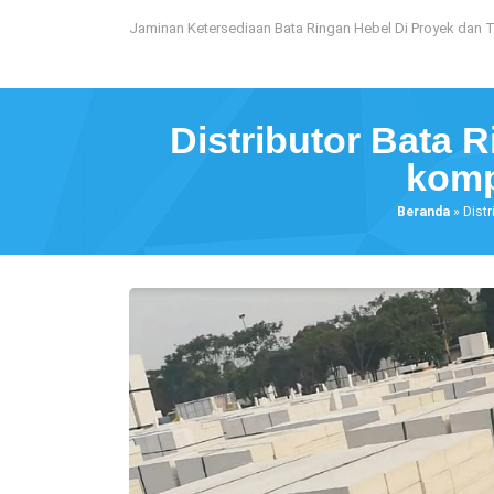
Loncat
Jaminan Ketersediaan Bata Ringan Hebel Di Proyek dan 
ke
konten
Distributor Bata 
komp
Beranda
»
Dist