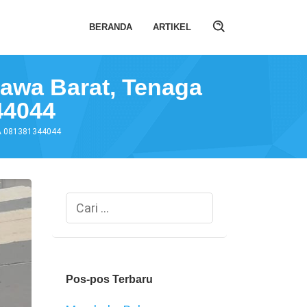
BERANDA
ARTIKEL
Jawa Barat, Tenaga
44044
 WA 081381344044
Cari
untuk:
Pos-pos Terbaru