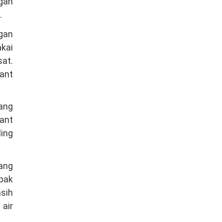
gan
.
ngan
kai
at.
ant
ang
ant
ling
yang
mpak
asih
air