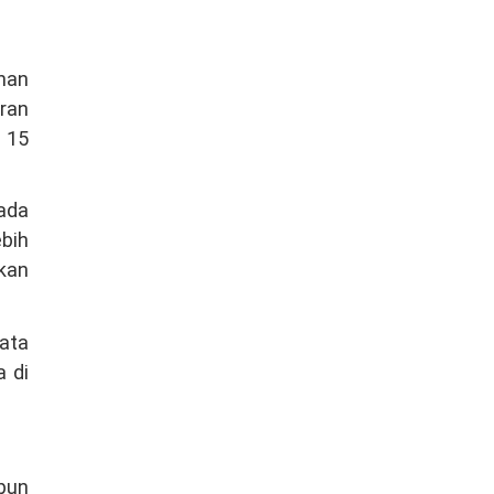
nan
ran
a 15
pada
ebih
kan
bata
a di
pun