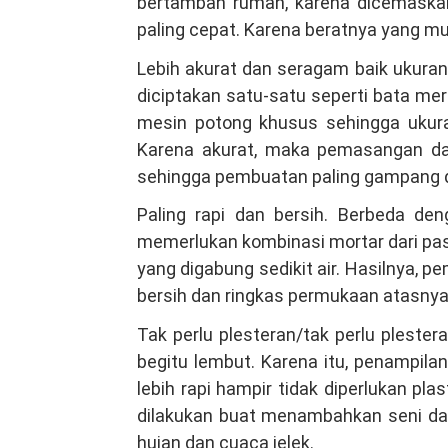
bertambah rumah, karena dicemaskan 
paling cepat. Karena beratnya yang m
Lebih akurat dan seragam baik ukuran
diciptakan satu-satu seperti bata m
mesin potong khusus sehingga ukura
Karena akurat, maka pemasangan da
sehingga pembuatan paling gampang dan
Paling rapi dan bersih. Berbeda d
memerlukan kombinasi mortar dari pa
yang digabung sedikit air. Hasilnya, p
bersih dan ringkas permukaan atasnya, 
Tak perlu plesteran/tak perlu plester
begitu lembut. Karena itu, penampila
lebih rapi hampir tidak diperlukan pla
dilakukan buat menambahkan seni dan
hujan dan cuaca jelek.