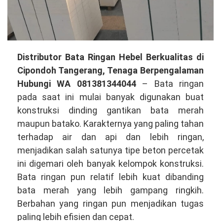
Distributor
Distributor Bata Ringan Hebel Berkualitas di
Bata
Cipondoh Tangerang, Tenaga Berpengalaman
Ringan
Hubungi WA 081381344044
– Bata ringan
Hebel
pada saat ini mulai banyak digunakan buat
Berkualitas
konstruksi dinding gantikan bata merah
di
maupun batako. Karakternya yang paling tahan
Cipondoh
terhadap air dan api dan lebih ringan,
Tangerang,
menjadikan salah satunya tipe beton percetak
Tenaga
ini digemari oleh banyak kelompok konstruksi.
Mahir
Bata ringan pun relatif lebih kuat dibanding
Hubungi
bata merah yang lebih gampang ringkih.
WA
Berbahan yang ringan pun menjadikan tugas
081381344044
paling lebih efisien dan cepat.