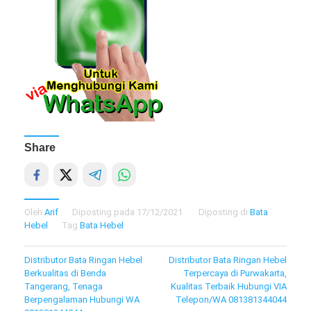
Share
Oleh
Arif
Diposting pada
17/12/2021
Diposting di
Bata
Hebel
Tag
Bata Hebel
Navigasi
Distributor Bata Ringan Hebel
Distributor Bata Ringan Hebel
Berkualitas di Benda
Terpercaya di Purwakarta,
pos
Tangerang, Tenaga
Kualitas Terbaik Hubungi VIA
Berpengalaman Hubungi WA
Telepon/WA 081381344044