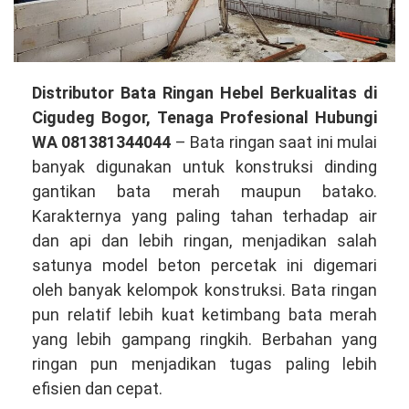
Distributor
Distributor Bata Ringan Hebel Berkualitas di
Bata
Cigudeg Bogor, Tenaga Profesional Hubungi
Ringan
WA 081381344044
– Bata ringan saat ini mulai
Hebel
banyak digunakan untuk konstruksi dinding
Berkualitas
gantikan bata merah maupun batako.
di
Karakternya yang paling tahan terhadap air
Cigudeg
dan api dan lebih ringan, menjadikan salah
Bogor,
satunya model beton percetak ini digemari
Tenaga
oleh banyak kelompok konstruksi. Bata ringan
Mahir
pun relatif lebih kuat ketimbang bata merah
Hubungi
yang lebih gampang ringkih. Berbahan yang
WA
ringan pun menjadikan tugas paling lebih
081381344044
efisien dan cepat.