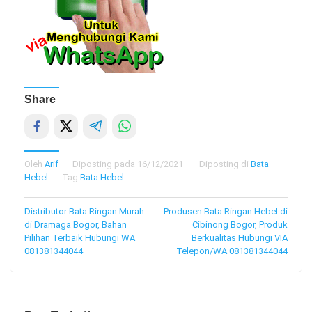
Share
Oleh
Arif
Diposting pada
16/12/2021
Diposting di
Bata
Hebel
Tag
Bata Hebel
Navigasi
Distributor Bata Ringan Murah
Produsen Bata Ringan Hebel di
di Dramaga Bogor, Bahan
Cibinong Bogor, Produk
pos
Pilihan Terbaik Hubungi WA
Berkualitas Hubungi VIA
081381344044
Telepon/WA 081381344044