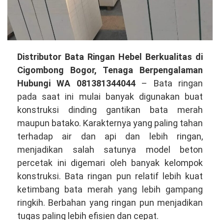
Distributor
Distributor Bata Ringan Hebel Berkualitas di
Bata
Cigombong Bogor, Tenaga Berpengalaman
Ringan
Hubungi WA 081381344044
– Bata ringan
Hebel
pada saat ini mulai banyak digunakan buat
Berkualitas
konstruksi dinding gantikan bata merah
di
maupun batako. Karakternya yang paling tahan
Cigombong
terhadap air dan api dan lebih ringan,
Bogor,
menjadikan salah satunya model beton
Tenaga
percetak ini digemari oleh banyak kelompok
Mahir
konstruksi. Bata ringan pun relatif lebih kuat
Hubungi
ketimbang bata merah yang lebih gampang
WA
ringkih. Berbahan yang ringan pun menjadikan
081381344044
tugas paling lebih efisien dan cepat.