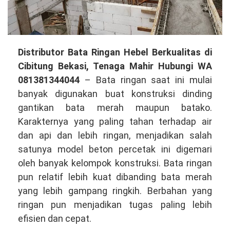
Distributor
Distributor Bata Ringan Hebel Berkualitas di
Bata
Cibitung Bekasi, Tenaga Mahir Hubungi WA
Ringan
081381344044
– Bata ringan saat ini mulai
Hebel
banyak digunakan buat konstruksi dinding
Berkualitas
gantikan bata merah maupun batako.
di
Karakternya yang paling tahan terhadap air
Cibitung
dan api dan lebih ringan, menjadikan salah
Bekasi,
satunya model beton percetak ini digemari
Tenaga
oleh banyak kelompok konstruksi. Bata ringan
Mahir
pun relatif lebih kuat dibanding bata merah
Hubungi
yang lebih gampang ringkih. Berbahan yang
WA
ringan pun menjadikan tugas paling lebih
081381344044
efisien dan cepat.