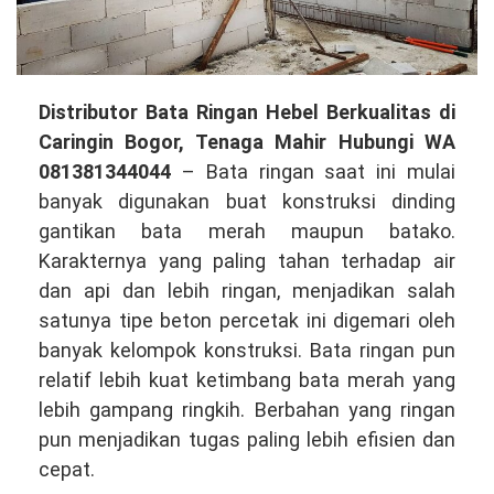
Distributor
Distributor Bata Ringan Hebel Berkualitas di
Bata
Caringin Bogor, Tenaga Mahir Hubungi WA
Ringan
081381344044
– Bata ringan saat ini mulai
Hebel
banyak digunakan buat konstruksi dinding
Berkualitas
gantikan bata merah maupun batako.
di
Karakternya yang paling tahan terhadap air
Caringin
dan api dan lebih ringan, menjadikan salah
Bogor,
satunya tipe beton percetak ini digemari oleh
Tenaga
banyak kelompok konstruksi. Bata ringan pun
Mahir
relatif lebih kuat ketimbang bata merah yang
Hubungi
lebih gampang ringkih. Berbahan yang ringan
WA
pun menjadikan tugas paling lebih efisien dan
081381344044
cepat.