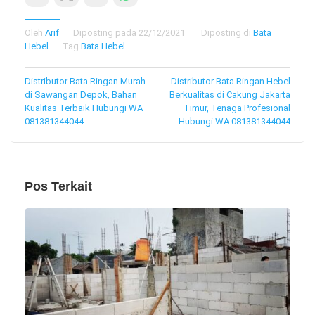
Oleh
Arif
Diposting pada
22/12/2021
Diposting di
Bata
Hebel
Tag
Bata Hebel
Navigasi
Distributor Bata Ringan Murah
Distributor Bata Ringan Hebel
di Sawangan Depok, Bahan
Berkualitas di Cakung Jakarta
pos
Kualitas Terbaik Hubungi WA
Timur, Tenaga Profesional
081381344044
Hubungi WA 081381344044
Pos Terkait